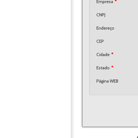
Empresa
*
CNPJ
Endereço
CEP
Cidade
*
Estado
*
Página WEB